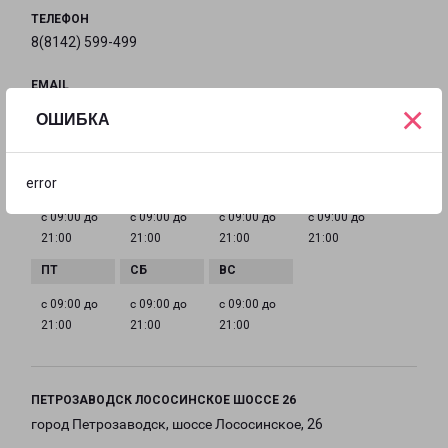
ТЕЛЕФОН
8(8142) 599-499
EMAIL
×
pz@pecom.ru
ОШИБКА
ГРАФИК РАБОТЫ
error
с 09:00 до
с 09:00 до
с 09:00 до
с 09:00 до
21:00
21:00
21:00
21:00
с 09:00 до
с 09:00 до
с 09:00 до
21:00
21:00
21:00
ПЕТРОЗАВОДСК ЛОСОСИНСКОЕ ШОССЕ 26
город Петрозаводск, шоссе Лососинское, 26