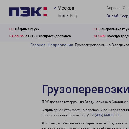
Москва
Адреса
О н
Rus /
Eng
Онлайн-се
LTL
Сборные грузы
FTL
Генеральные гру
EXPRESS
Авиа- и экспресс-доставка
GLOBAL
Международн
Главная
Направления
Грузоперевозки из Владика
Грузоперевозки
ПЭК доставляет грузы из Владикавказа в Славянск-
С примерной стоимостью перевозки по направлению
позвонить нам по телефону:
+7 (495) 660-11-11
.
Для того, чтобы заказать перевозку из Владикавка
заявки с вами для уточнения деталей свяжется спе