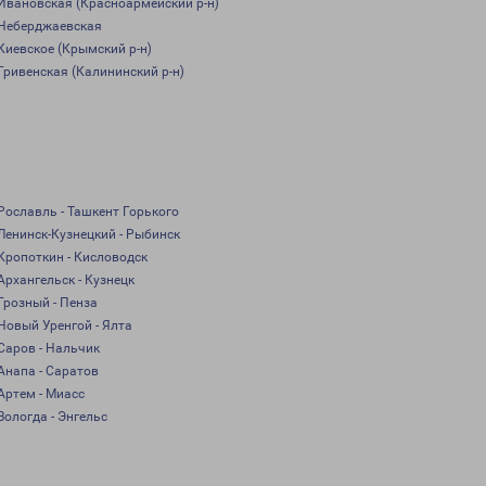
Ивановская (Красноармейский р-н)
Неберджаевская
Киевское (Крымский р-н)
Гривенская (Калининский р-н)
Рославль - Ташкент Горького
Ленинск-Кузнецкий - Рыбинск
Кропоткин - Кисловодск
Архангельск - Кузнецк
Грозный - Пенза
Новый Уренгой - Ялта
Саров - Нальчик
Анапа - Саратов
Артем - Миасс
Вологда - Энгельс