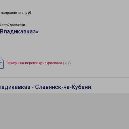
у направлению:
руб
.
мость доставки.
«Владикавказ»
(xls)
Тарифы на перевозку из филиала
ладикавказ - Славянск-на-Кубани