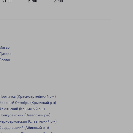
21:00
21:00
21:00
Магас
Дигора
Беслан
Протичка (Красноармейский р-н)
Красный Октябрь (Крымский р-н)
Армянский (Крымский р-н)
Прикубанский (Северский р-н)
Черноерковская (Славянский р-н)
Свердловский (Абинский р-н)