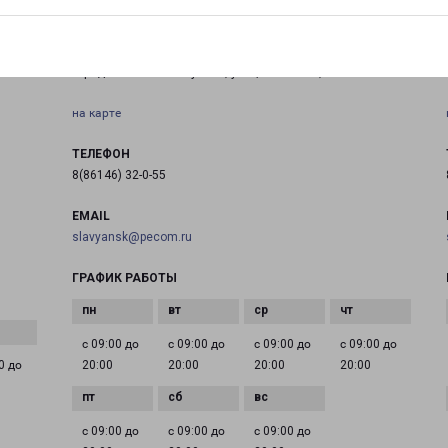
СЛАВЯНСК-НА-КУБАНИ КОВТЮХА 19
город Славянск-на-Кубани, улица Ковтюха, 19
на карте
ТЕЛЕФОН
8(86146) 32-0-55
EMAIL
slavyansk@pecom.ru
ГРАФИК РАБОТЫ
с 09:00 до
с 09:00 до
с 09:00 до
с 09:00 до
0 до
20:00
20:00
20:00
20:00
с 09:00 до
с 09:00 до
с 09:00 до