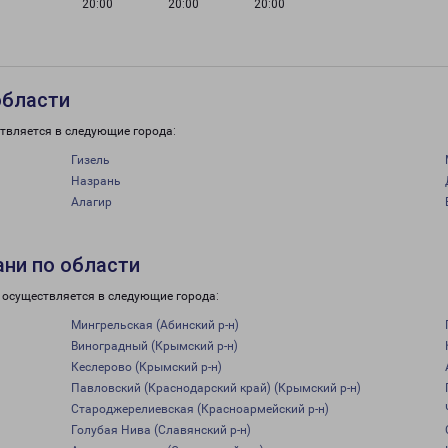
20:00
20:00
20:00
области
твляется в следующие города:
Гизель
Назрань
Алагир
ани по области
 осуществляется в следующие города:
Мингрельская (Абинский р-н)
Виноградный (Крымский р-н)
Кеслерово (Крымский р-н)
Павловский (Краснодарский край) (Крымский р-н)
Староджерелиевская (Красноармейский р-н)
Голубая Нива (Славянский р-н)