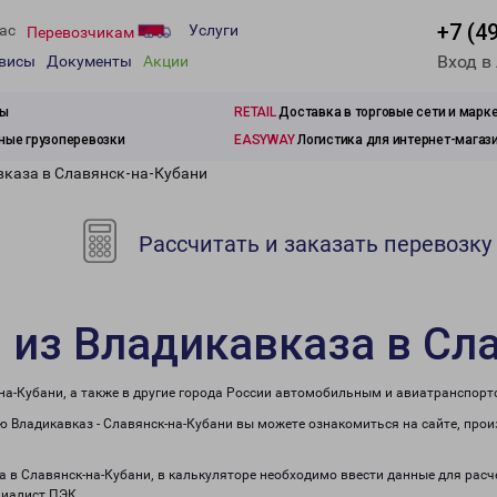
+7 (4
ас
Услуги
Перевозчикам
Вход в
рвисы
Документы
Акции
зы
RETAIL
Доставка в торговые сети и марк
ые грузоперевозки
EASYWAY
Логистика для интернет-магаз
вказа в Славянск-на-Кубани
Рассчитать и заказать перевозку
 из Владикавказа в Сл
на-Кубани, а также в другие города России автомобильным и авиатранспорт
 Владикавказ - Славянск-на-Кубани вы можете ознакомиться на сайте, про
за в Славянск-на-Кубани, в калькуляторе необходимо ввести данные для расч
циалист ПЭК.