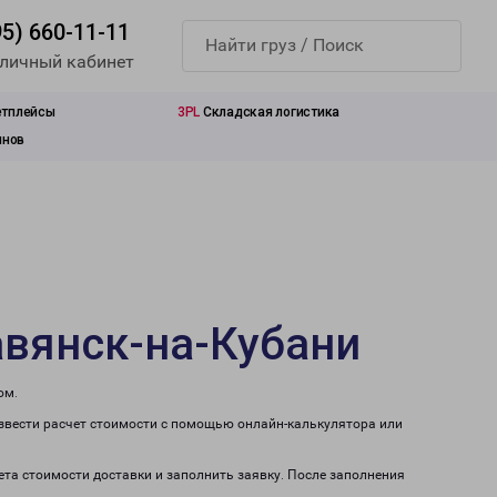
95) 660-11-11
 личный кабинет
етплейсы
3PL
Складская логистика
инов
авянск-на-Кубани
ом.
извести расчет стоимости с помощью онлайн-калькулятора или
ета стоимости доставки и заполнить заявку. После заполнения