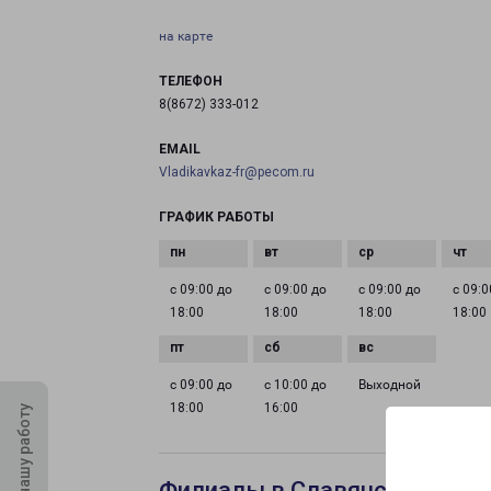
на карте
ТЕЛЕФОН
8(8672) 333-012
EMAIL
Vladikavkaz-fr@pecom.ru
ГРАФИК РАБОТЫ
с 09:00 до
с 09:00 до
с 09:00 до
с 09:0
18:00
18:00
18:00
18:00
с 09:00 до
с 10:00 до
Выходной
18:00
16:00
Оцените нашу работу
Филиалы в Славянске-на-Ку