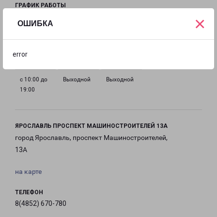
ГРАФИК РАБОТЫ
×
ОШИБКА
с 10:00 до
с 10:00 до
с 10:00 до
с 10:00 до
19:00
19:00
19:00
19:00
error
с 10:00 до
Выходной
Выходной
19:00
ЯРОСЛАВЛЬ ПРОСПЕКТ МАШИНОСТРОИТЕЛЕЙ 13А
город Ярославль, проспект Машиностроителей,
13А
на карте
ТЕЛЕФОН
8(4852) 670-780