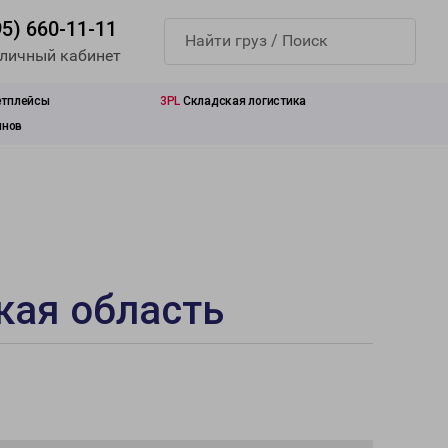
95) 660-11-11
 личный кабинет
етплейсы
3PL
Складская логистика
инов
кая область