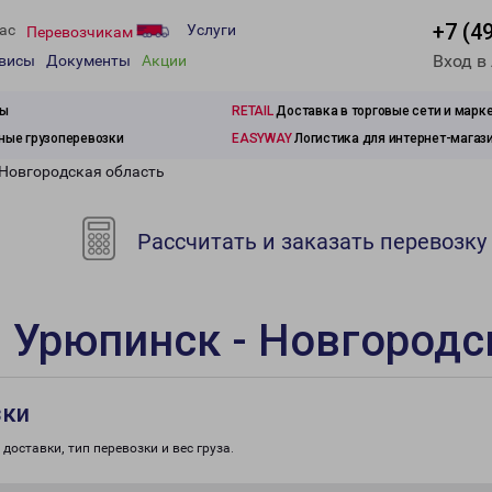
+7 (4
ас
Услуги
Перевозчикам
Вход в
рвисы
Документы
Акции
зы
RETAIL
Доставка в торговые сети и марк
ые грузоперевозки
EASYWAY
Логистика для интернет-магаз
 Новгородская область
Рассчитать и заказать перевозку
 Урюпинск - Новгородс
зки
доставки, тип перевозки и вес груза.