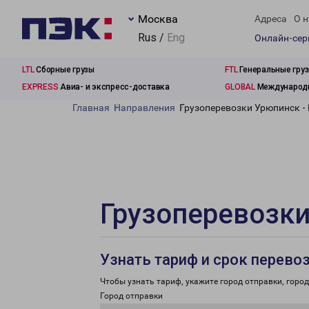
Москва
Адреса
О н
Rus /
Eng
Онлайн-се
LTL
Сборные грузы
FTL
Генеральные гру
EXPRESS
Авиа- и экспресс-доставка
GLOBAL
Международн
Главная
Направления
Грузоперевозки Урюпинск -
Грузоперевозки
Узнать тариф и срок перево
Чтобы узнать тариф, укажите город отправки, город 
Город отправки