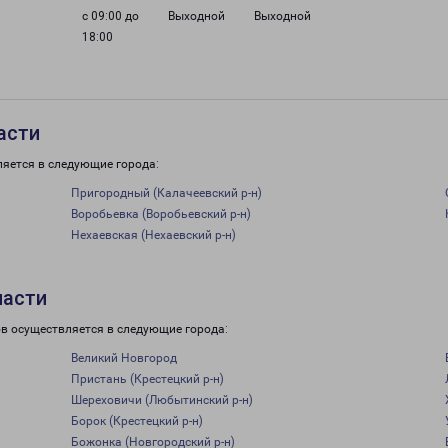
с 09:00 до
Выходной
Выходной
18:00
асти
ляется в следующие города:
Пригородный (Калачеевский р-н)
Воробьевка (Воробьевский р-н)
Нехаевская (Нехаевский р-н)
ласти
ов осуществляется в следующие города:
Великий Новгород
Пристань (Крестецкий р-н)
Шереховичи (Любытинский р-н)
Борок (Крестецкий р-н)
Божонка (Новгородский р-н)