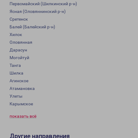
Первомайский (Шилкинский р-н)
Ясная (Оловяннинский р-н)
Сретенск
Балей (Балейский р-н)
Хилок
Оловянная
Дарасун
Могойтуй
Танга
Шилка
Агинское
Атамановка
Улеты
Карымское
показать всё
Другие направления