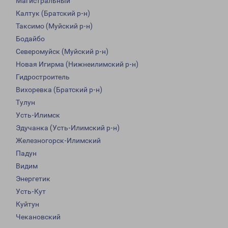
Магистральный
Калтук (Братский р-н)
Таксимо (Муйский р-н)
Бодайбо
Северомуйск (Муйский р-н)
Новая Игирма (Нижнеилимский р-н)
Гидростроитель
Вихоревка (Братский р-н)
Тулун
Усть-Илимск
Эдучанка (Усть-Илимский р-н)
Железногорск-Илимский
Падун
Видим
Энергетик
Усть-Кут
Куйтун
Чекановский