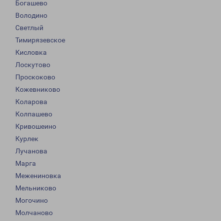
Богашево
Володино
Светлый
Тимирязевское
Кисловка
Лоскутово
Проскоково
Кожевниково
Коларова
Колпашево
Кривошеино
Курлек
Лучанова
Марга
Межениновка
Мельниково
Могочино
Молчаново