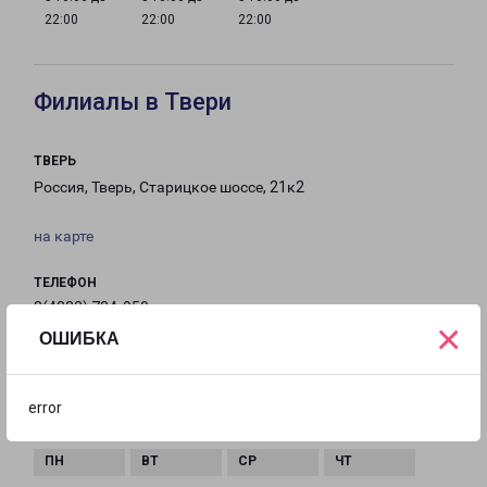
22:00
22:00
22:00
Филиалы в Твери
ТВЕРЬ
Россия, Тверь, Старицкое шоссе, 21к2
на карте
ТЕЛЕФОН
8(4822) 784-959
×
ОШИБКА
EMAIL
tver@pecom.ru
error
ГРАФИК РАБОТЫ