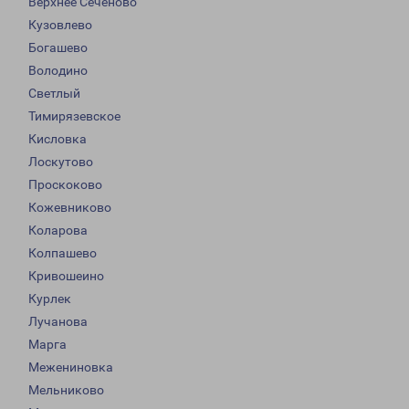
Верхнее Сеченово
Кузовлево
Богашево
Володино
Светлый
Тимирязевское
Кисловка
Лоскутово
Проскоково
Кожевниково
Коларова
Колпашево
Кривошеино
Курлек
Лучанова
Марга
Межениновка
Мельниково