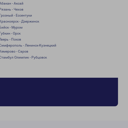
Абакан - Аксай
Рязань - Чехов
Грозный - Ессентуки
Красноярск - Дзержинск
Бийск - Муром
Губкин - Орск
Тверь - Псков
Симферополь - Ленинск-Кузнецкий
Кемерово - Саров
Стамбул Олимпик - Рубцовск