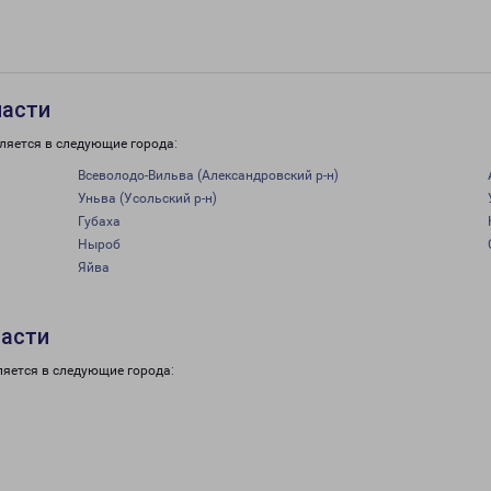
ласти
ляется в следующие города:
Всеволодо-Вильва (Александровский р-н)
Уньва (Усольский р-н)
Губаха
Ныроб
Яйва
ласти
ляется в следующие города: