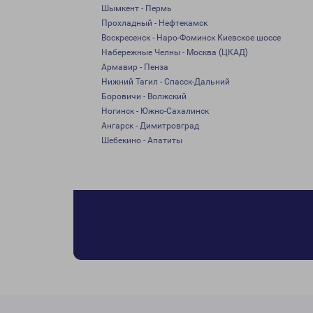
Шымкент - Пермь
Прохладный - Нефтекамск
Воскресенск - Наро-Фоминск Киевское шоссе
Набережные Челны - Москва (ЦКАД)
Армавир - Пенза
Нижний Тагил - Спасск-Дальний
Боровичи - Волжский
Ногинск - Южно-Сахалинск
Ангарск - Димитровград
Шебекино - Апатиты