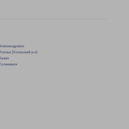
Александровск
Усолье (Усольский р-н)
Кизел
Соликамск