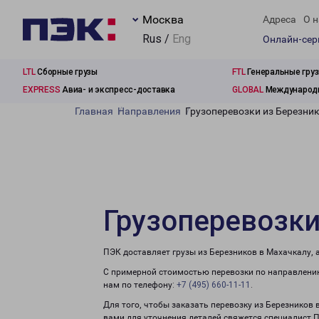
Москва
Адреса
О н
Rus /
Eng
Онлайн-се
LTL
Сборные грузы
FTL
Генеральные гру
EXPRESS
Авиа- и экспресс-доставка
GLOBAL
Международн
Главная
Направления
Грузоперевозки из Березни
Грузоперевозки
ПЭК доставляет грузы из Березников в Махачкалу, 
С примерной стоимостью перевозки по направлению
нам по телефону:
+7 (495) 660-11-11
.
Для того, чтобы заказать перевозку из Березников 
вами для уточнения деталей свяжется специалист 