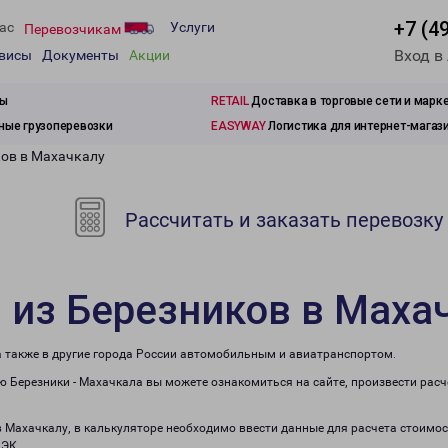
+7 (4
ас
Услуги
Перевозчикам
Вход в
рвисы
Документы
Акции
зы
RETAIL
Доставка в торговые сети и марк
ые грузоперевозки
EASYWAY
Логистика для интернет-магаз
ков в Махачкалу
Рассчитать и заказать перевозку
 из Березников в Маха
а также в другие города России автомобильным и авиатранспортом.
 Березники - Махачкала вы можете ознакомиться на сайте, произвести рас
в Махачкалу, в калькуляторе необходимо ввести данные для расчета стоимос
ПЭК.