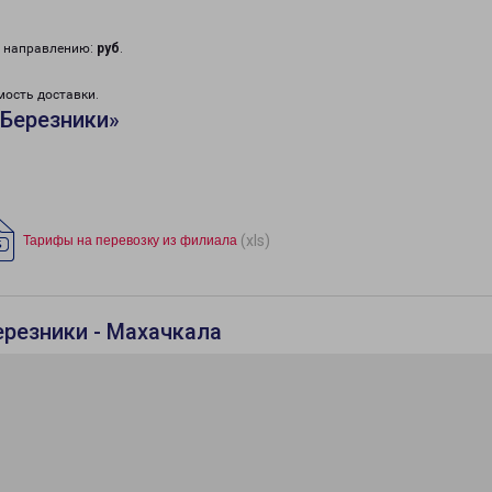
у направлению:
руб
.
мость доставки.
«Березники»
(xls)
Тарифы на перевозку из филиала
ерезники - Махачкала