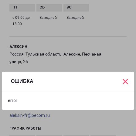
с 09:00 до
Выходной
Выходной
18:00
АЛЕКСИН
Россия, Тульская область, Алексин, Песчаная
улица, 26
на карте
×
ОШИБКА
ТЕЛЕФОН
+7(48753) 2-19-88
error
EMAIL
aleksin-fr@pecom.ru
ГРАФИК РАБОТЫ