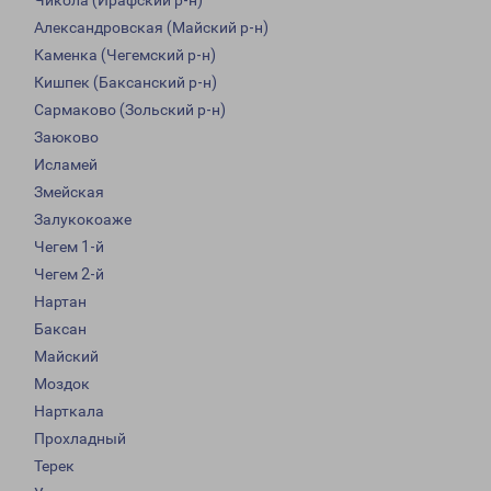
Чикола (Ирафский р-н)
Александровская (Майский р-н)
Каменка (Чегемский р-н)
Кишпек (Баксанский р-н)
Сармаково (Зольский р-н)
Заюково
Исламей
Змейская
Залукокоаже
Чегем 1-й
Чегем 2-й
Нартан
Баксан
Майский
Моздок
Нарткала
Прохладный
Терек