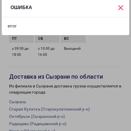
×
ГРАФИК РАБОТЫ
ОШИБКА
с 09:00 до
с 09:00 до
с 09:00 до
с 09:00 до
error
18:00
18:00
18:00
18:00
с 09:00 до
с 10:00 до
Выходной
18:00
16:00
Доставка из Сызрани по области
Из филиала в Сызрани доставка грузов осуществляется в
следующие города:
Сызрань
Старая Кулатка (Старокулаткинский р-н)
Октябрьск (Сызранский р-н)
Радищево (Радищевский р-н)