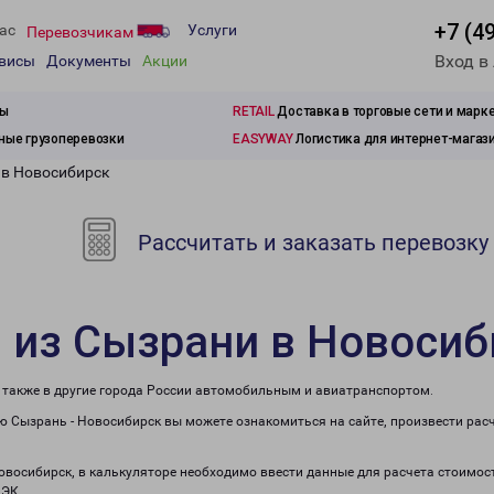
+7 (4
ас
Услуги
Перевозчикам
Вход в
рвисы
Документы
Акции
зы
RETAIL
Доставка в торговые сети и марк
ые грузоперевозки
EASYWAY
Логистика для интернет-магаз
 в Новосибирск
Рассчитать и заказать перевозку
 из Сызрани в Новосиб
а также в другие города России автомобильным и авиатранспортом.
 Сызрань - Новосибирск вы можете ознакомиться на сайте, произвести рас
Новосибирск, в калькуляторе необходимо ввести данные для расчета стоимост
ПЭК.