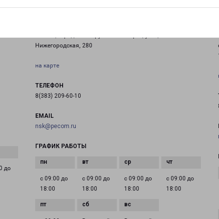
НОВОСИБИРСК ЮГ
Россия, городской округ Новосибирск, улица
Нижегородская, 280
на карте
ТЕЛЕФОН
8(383) 209-60-10
EMAIL
nsk@pecom.ru
ГРАФИК РАБОТЫ
0 до
с 09:00 до
с 09:00 до
с 09:00 до
с 09:00 до
18:00
18:00
18:00
18:00