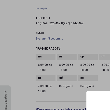
на карте
ТЕЛЕФОН
+7 (8469) 226-462 8(927) 694-6462
EMAIL
Syzran-fr@pecom.ru
ГРАФИК РАБОТЫ
с 09:00 до
с 09:00 до
с 09:00 до
с 09:0
18:00
18:00
18:00
18:00
с 09:00 до
Выходной
Выходной
18:00
Оцените нашу работу
Филиалы в Новосибирске