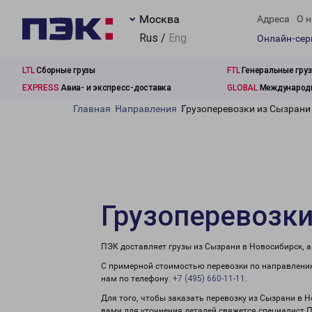
Москва
Адреса
О н
Rus /
Eng
Онлайн-се
LTL
Сборные грузы
FTL
Генеральные гру
EXPRESS
Авиа- и экспресс-доставка
GLOBAL
Международн
Главная
Направления
Грузоперевозки из Сызрани
Грузоперевозки
ПЭК доставляет грузы из Сызрани в Новосибирск, 
С примерной стоимостью перевозки по направлению
нам по телефону:
+7 (495) 660-11-11
.
Для того, чтобы заказать перевозку из Сызрани в 
вами для уточнения деталей свяжется специалист 