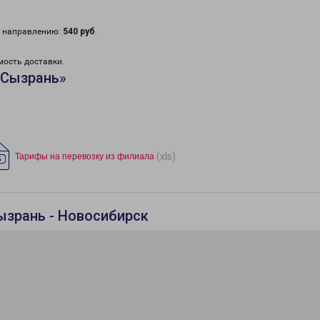
у направлению:
540 руб
.
мость доставки.
«Сызрань»
(xls)
Тарифы на перевозку из филиала
ызрань - Новосибирск