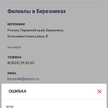
Филиалы в Березниках
БЕРЕЗНИКИ
Россия, Пермский край, Березники,
Большевистская улица, 8
на карте
ТЕЛЕФОН
8(3424) 29-92-65
EMAIL
berezniki@pecom.ru
×
ГРАФИК РАБОТЫ
ОШИБКА
с 09:00 до
с 09:00 до
с 09:00 до
с 09:00 до
error