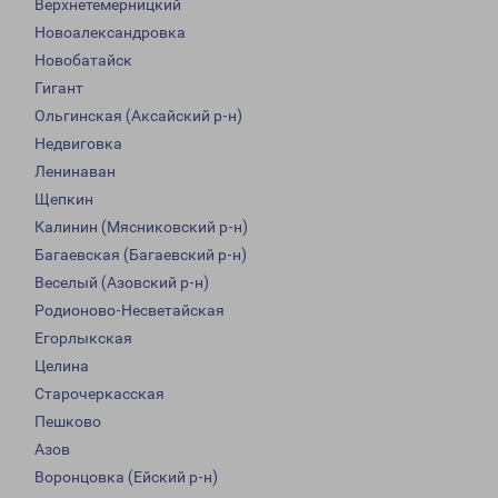
Верхнетемерницкий
Новоалександровка
Новобатайск
Гигант
Ольгинская (Аксайский р-н)
Недвиговка
Ленинаван
Щепкин
Калинин (Мясниковский р-н)
Багаевская (Багаевский р-н)
Веселый (Азовский р-н)
Родионово-Несветайская
Егорлыкская
Целина
Старочеркасская
Пешково
Азов
Воронцовка (Ейский р-н)