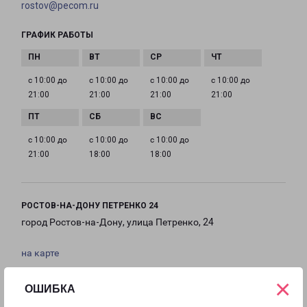
rostov@pecom.ru
ГРАФИК РАБОТЫ
с 10:00 до
с 10:00 до
с 10:00 до
с 10:00 до
21:00
21:00
21:00
21:00
с 10:00 до
с 10:00 до
с 10:00 до
21:00
18:00
18:00
РОСТОВ-НА-ДОНУ ПЕТРЕНКО 24
город Ростов-на-Дону, улица Петренко, 24
на карте
×
ТЕЛЕФОН
ОШИБКА
8(863) 307-80-68