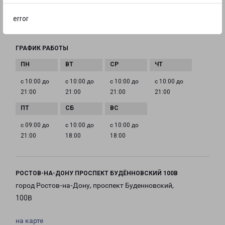
EMAIL
error
rostov@pecom.ru
ГРАФИК РАБОТЫ
с 10:00 до
с 10:00 до
с 10:00 до
с 10:00 до
21:00
21:00
21:00
21:00
с 09:00 до
с 10:00 до
с 10:00 до
21:00
18:00
18:00
РОСТОВ-НА-ДОНУ ПРОСПЕКТ БУДЁННОВСКИЙ 100В
город Ростов-на-Дону, проспект Буденновский,
100В
на карте