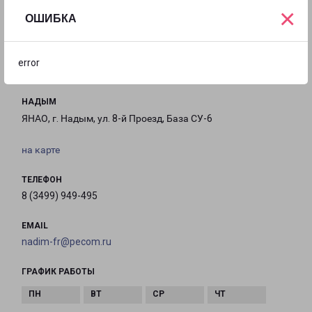
×
ОШИБКА
с 09:00 до
с 10:00 до
Выходной
19:00
16:00
error
НАДЫМ
ЯНАО, г. Надым, ул. 8-й Проезд, База СУ-6
на карте
ТЕЛЕФОН
8 (3499) 949-495
EMAIL
nadim-fr@pecom.ru
ГРАФИК РАБОТЫ