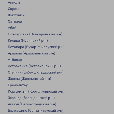
Акколь
Сарань
Шахтинск
Сатпаев
Абай
Осакаровка (Осакаровский р-н)
Киевка (Нуринский р-н)
Ботакара (Бухар-Жырауский р-н)
Аршалы (Аршалынский р-н)
Атбасар
Астраханка (Астраханский р-н)
Степняк (Енбекшильдерский р-н)
Жаксы (Жаксынский р-н)
Ерейментау
Коргалжын (Коргалжынский р-н)
Зеренда (Зерендинский р-н)
Акмол (Целиноградский р-н)
Балкашино (Сандыктауский р-н)