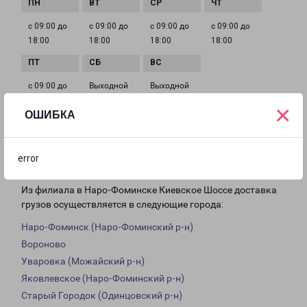
с 09:00 до
с 09:00 до
с 09:00 до
с 09:00 до
18:00
18:00
18:00
18:00
с 09:00 до
Выходной
Выходной
18:00
×
ОШИБКА
Доставка из Наро-Фоминска Киевское
error
Шоссе по области
Из филиала в Наро-Фоминске Киевское Шоссе доставка
грузов осуществляется в следующие города:
Наро-Фоминск (Наро-Фоминский р-н)
Вороново
Уваровка (Можайский р-н)
Яковлевское (Наро-Фоминский р-н)
Старый Городок (Одинцовский р-н)