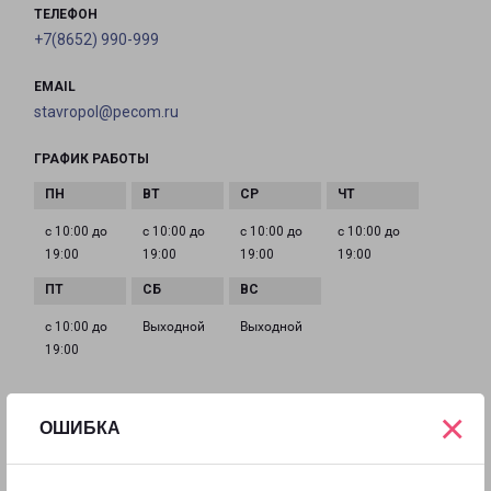
ТЕЛЕФОН
+7(8652) 990-999
EMAIL
stavropol@pecom.ru
ГРАФИК РАБОТЫ
с 10:00 до
с 10:00 до
с 10:00 до
с 10:00 до
19:00
19:00
19:00
19:00
с 10:00 до
Выходной
Выходной
19:00
Филиалы в Республике Марему Элу
×
ОШИБКА