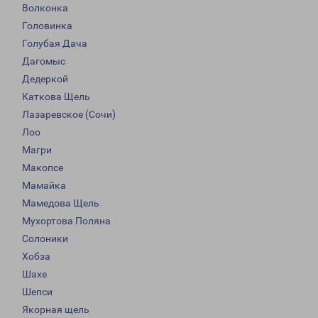
Волконка
Головинка
Голубая Дача
Дагомыс
Дедеркой
Каткова Щель
Лазаревское (Сочи)
Лоо
Магри
Макопсе
Мамайка
Мамедова Щель
Мухортова Поляна
Солоники
Хобза
Шахе
Шепси
Якорная щель