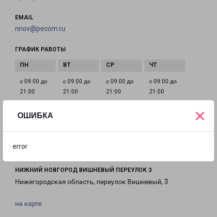
EMAIL
nnov@pecom.ru
ГРАФИК РАБОТЫ
с 09:00 до
с 09:00 до
с 09:00 до
с 09:00 до
21:00
21:00
21:00
21:00
×
ОШИБКА
с 09:00 до
с 09:00 до
с 09:00 до
21:00
20:00
20:00
error
НИЖНИЙ НОВГОРОД ВИШНЕВЫЙ ПЕРЕУЛОК 3
Нижегородская область, переулок Вишневый, 3
на карте