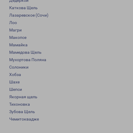
Дедеркой
Каткова Щель
Лазаревское (Сочи)
Лоо
Магри
Макопсе
Мамайка
Мамедова Щель
Мухортова Поляна
Солоники
Хобза
Шахе
Шепси
Якорная щель
Тихоновка
Зубова Щель
Чемитоквадже