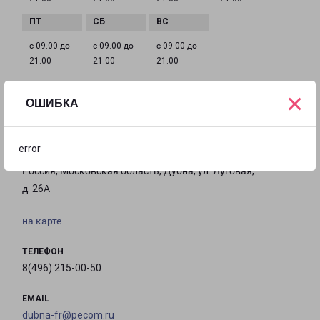
с 09:00 до
с 09:00 до
с 09:00 до
21:00
21:00
21:00
×
ОШИБКА
Филиалы в Дубне
error
ДУБНА
Россия, Московская область, Дубна, ул. Луговая,
д. 26А
на карте
ТЕЛЕФОН
8(496) 215-00-50
EMAIL
dubna-fr@pecom.ru