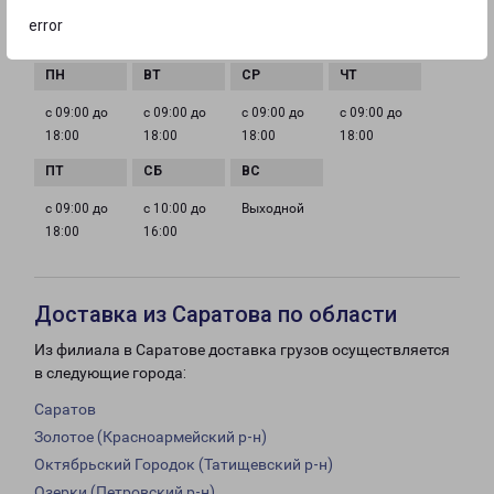
error
ГРАФИК РАБОТЫ
с 09:00 до
с 09:00 до
с 09:00 до
с 09:00 до
18:00
18:00
18:00
18:00
с 09:00 до
с 10:00 до
Выходной
18:00
16:00
Доставка из Саратова по области
Из филиала в Саратове доставка грузов осуществляется
в следующие города:
Саратов
Золотое (Красноармейский р-н)
Октябрьский Городок (Татищевский р-н)
Озерки (Петровский р-н)