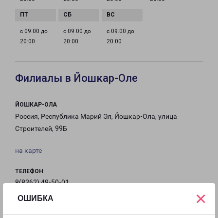
с 09:00 до
с 09:00 до
с 09:00 до
20:00
20:00
20:00
Филиалы в Йошкар-Оле
ЙОШКАР-ОЛА
Россия, Республика Марий Эл, Йошкар-Ола, улица
Строителей, 99Б
на карте
ТЕЛЕФОН
8(8362) 49-50-01
×
ОШИБКА
EMAIL
io@pecom.ru