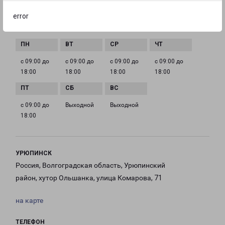
Mihailovka-fr@pecom.ru
error
ГРАФИК РАБОТЫ
с 09:00 до
с 09:00 до
с 09:00 до
с 09:00 до
18:00
18:00
18:00
18:00
с 09:00 до
Выходной
Выходной
18:00
УРЮПИНСК
Россия, Волгоградская область, Урюпинский
район, хутор Ольшанка, улица Комарова, 71
на карте
ТЕЛЕФОН