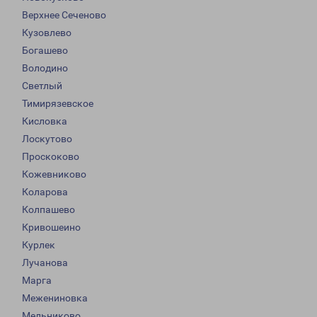
Верхнее Сеченово
Кузовлево
Богашево
Володино
Светлый
Тимирязевское
Кисловка
Лоскутово
Проскоково
Кожевниково
Коларова
Колпашево
Кривошеино
Курлек
Лучанова
Марга
Межениновка
Мельниково