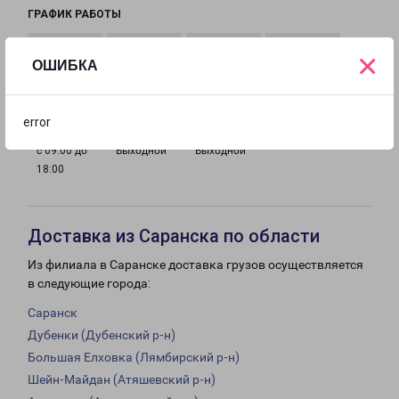
ГРАФИК РАБОТЫ
×
ОШИБКА
с 09:00 до
с 09:00 до
с 09:00 до
с 09:00 до
18:00
18:00
18:00
18:00
error
с 09:00 до
Выходной
Выходной
18:00
Доставка из Саранска по области
Из филиала в Саранске доставка грузов осуществляется
в следующие города:
Саранск
Дубенки (Дубенский р-н)
Большая Елховка (Лямбирский р-н)
Шейн-Майдан (Атяшевский р-н)