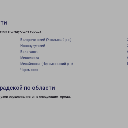
сти
ется в следующие города:
Белореченский (Усольский р-н)
Новонукутский
Балаганск
Мишелевка
Михайловка (Черемховский р-н)
Черемхово
радской по области
рузов осуществляется в следующие города: