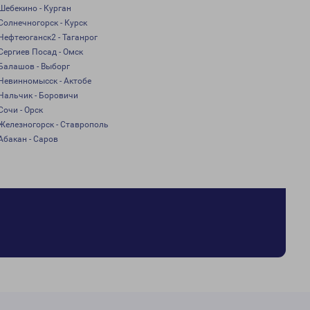
Шебекино - Курган
Солнечногорск - Курск
Нефтеюганск2 - Таганрог
Сергиев Посад - Омск
Балашов - Выборг
Невинномысск - Актобе
Нальчик - Боровичи
Сочи - Орск
Железногорск - Ставрополь
Абакан - Саров