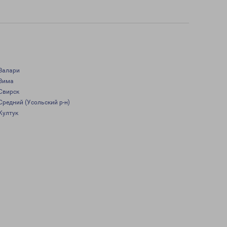
Залари
Зима
Свирск
Средний (Усольский р-н)
Култук