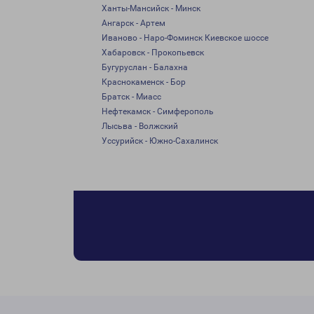
Ханты-Мансийск - Минск
Ангарск - Артем
Иваново - Наро-Фоминск Киевское шоссе
Хабаровск - Прокопьевск
Бугуруслан - Балахна
Краснокаменск - Бор
Братск - Миасс
Нефтекамск - Симферополь
Лысьва - Волжский
Уссурийск - Южно-Сахалинск