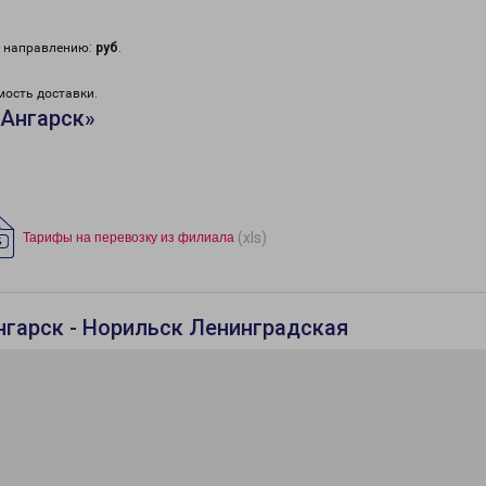
у направлению:
руб
.
мость доставки.
«Ангарск»
(xls)
Тарифы на перевозку из филиала
нгарск - Норильск Ленинградская