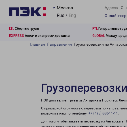
Москва
Адреса
О н
Rus /
Eng
Онлайн-се
LTL
Сборные грузы
FTL
Генеральные гру
EXPRESS
Авиа- и экспресс-доставка
GLOBAL
Международн
Главная
Направления
Грузоперевозки из Ангарск
Грузоперевозки
ПЭК доставляет грузы из Ангарска в Норильск Лени
С примерной стоимостью перевозки по направлению
позвонить нам по телефону:
+7 (495) 660-11-11
.
Для того, чтобы заказать перевозку из Ангарска в
заявки с вами для уточнения деталей свяжется спе