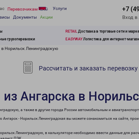
+7 (4
ас
Услуги
Перевозчикам
Вход в
рвисы
Документы
Акции
зы
RETAIL
Доставка в торговые сети и марк
ые грузоперевозки
EASYWAY
Логистика для интернет-магаз
а в Норильск Ленинградскую
Рассчитать и заказать перевозку
 из Ангарска в Нориль
нградскую, а также в другие города России автомобильным и авиатранспор
 Ангарск - Норильск Ленинградская вы можете ознакомиться на сайте, про
 Норильск Ленинградскую, в калькуляторе необходимо ввести данные для рас
циалист ПЭК.