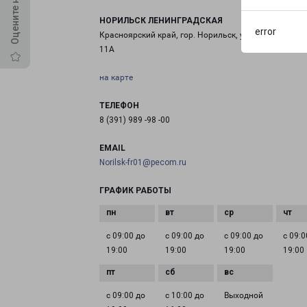
НОРИЛЬСК ЛЕНИНГРАДСКАЯ
error
Красноярский край, гор. Норильск, ул.Ленинградская
11А
на карте
ТЕЛЕФОН
8 (391) 989 -98 -00
EMAIL
Norilsk-fr01@pecom.ru
ГРАФИК РАБОТЫ
с 09:00 до
с 09:00 до
с 09:00 до
с 09:0
19:00
19:00
19:00
19:00
с 09:00 до
с 10:00 до
Выходной