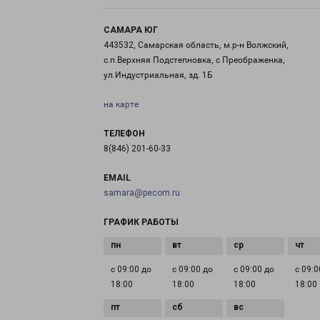
САМАРА ЮГ
443532, Самарская область, м.р-н Волжский,
с.п.Верхняя Подстепновка, с Преображенка,
ул.Индустриальная, зд. 1Б
на карте
ТЕЛЕФОН
8(846) 201-60-33
EMAIL
samara@pecom.ru
ГРАФИК РАБОТЫ
с 09:00 до
с 09:00 до
с 09:00 до
с 09:0
18:00
18:00
18:00
18:00