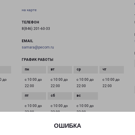
на карте
ТЕЛЕФОН
8(846) 201-60-33
EMAIL
samara@pecom.ru
ГРАФИК РАБОТЫ
0 до
с 10:00 до
с 10:00 до
с 10:00 до
с 10:00 до
22:00
22:00
22:00
22:00
с 10:00 до
с 10:00 до
с 10:00 до
22:00
22:00
22:00
ОШИБКА
САМАРА НАГОРНАЯ 143