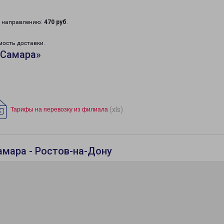
у направлению:
470 руб
.
мость доставки.
«Самара»
(xls)
Тарифы на перевозку из филиала
амара - Ростов-на-Дону