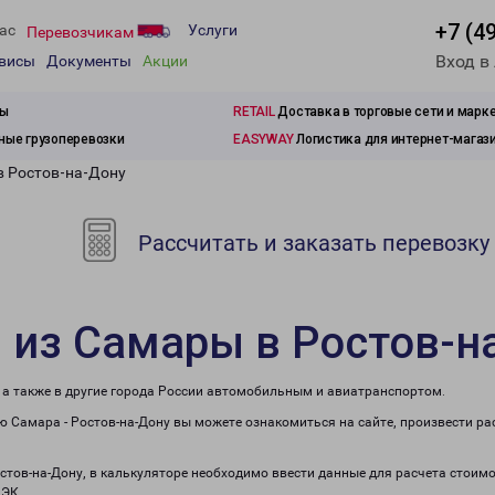
+7 (4
ас
Услуги
Перевозчикам
Вход в
рвисы
Документы
Акции
зы
RETAIL
Доставка в торговые сети и марк
ые грузоперевозки
EASYWAY
Логистика для интернет-магаз
в Ростов-на-Дону
Рассчитать и заказать перевозку
 из Самары в Ростов-н
 а также в другие города России автомобильным и авиатранспортом.
 Самара - Ростов-на-Дону вы можете ознакомиться на сайте, произвести р
остов-на-Дону, в калькуляторе необходимо ввести данные для расчета стоимо
ПЭК.