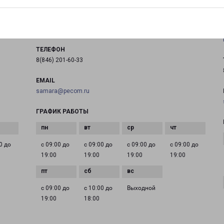
город Самара, улица Нагорная, 143
на карте
ТЕЛЕФОН
8(846) 201-60-33
EMAIL
samara@pecom.ru
ГРАФИК РАБОТЫ
0 до
с 09:00 до
с 09:00 до
с 09:00 до
с 09:00 до
19:00
19:00
19:00
19:00
с 09:00 до
с 10:00 до
Выходной
19:00
18:00