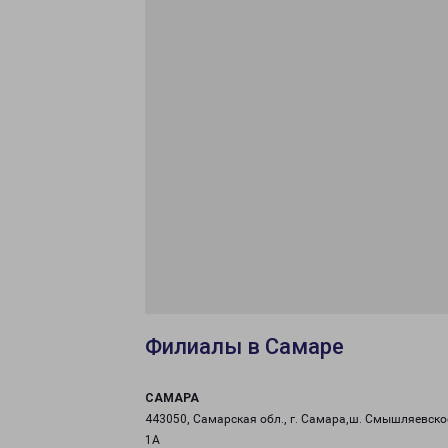
Филиалы в Самаре
САМАРА
443050, Самарская обл., г. Самара,ш. Смышляевское
1А