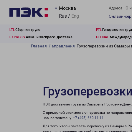
Москва
Адреса
О н
Rus /
Eng
Онлайн-се
LTL
Сборные грузы
FTL
Генеральные гру
EXPRESS
Авиа- и экспресс-доставка
GLOBAL
Международн
Главная
Направления
Грузоперевозки из Самары 
Грузоперевозки
ПЭК доставляет грузы из Самары в Ростов-на-Дону,
С примерной стоимостью перевозки по направлению
нам по телефону:
+7 (495) 660-11-11
.
Для того, чтобы заказать перевозку из Самары в Р
вами для уточнения деталей свяжется специалист 