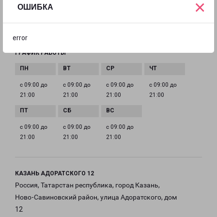
8(843) 211-12-12
×
ОШИБКА
EMAIL
kazan@pecom.ru
error
ГРАФИК РАБОТЫ
с 09:00 до
с 09:00 до
с 09:00 до
с 09:00 до
21:00
21:00
21:00
21:00
с 09:00 до
с 09:00 до
с 09:00 до
21:00
21:00
21:00
КАЗАНЬ АДОРАТСКОГО 12
Россия, Татарстан республика, город Казань,
Ново-Савиновский район, улица Адоратского, дом
12