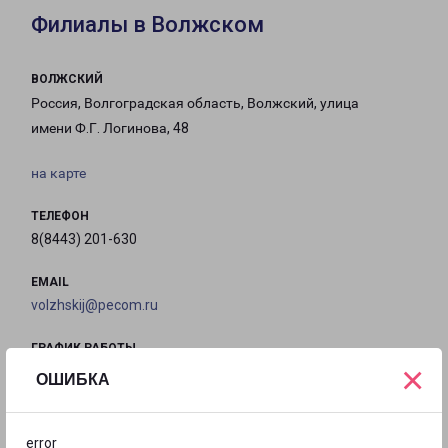
Филиалы в Волжском
ВОЛЖСКИЙ
Россия, Волгоградская область, Волжский, улица
имени Ф.Г. Логинова, 48
на карте
ТЕЛЕФОН
8(8443) 201-630
EMAIL
volzhskij@pecom.ru
ГРАФИК РАБОТЫ
×
ОШИБКА
с 09:00 до
с 09:00 до
с 09:00 до
с 09:00 до
18:00
18:00
18:00
18:00
error