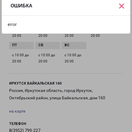
×
ОШИБКА
ГРАФИК РАБОТЫ
error
с 10:00 до
с 10:00 до
с 10:00 до
с 10:00 до
20:00
20:00
20:00
20:00
с 10:00 до
с 10:00 до
с 10:00 до
20:00
20:00
20:00
ИРКУТСК БАЙКАЛЬСКАЯ 160
Россия, Иркутская область, город Иркутск,
Октябрьский район, улица Байкальская, дом 160
на карте
ТЕЛЕФОН
8(3952) 799-227