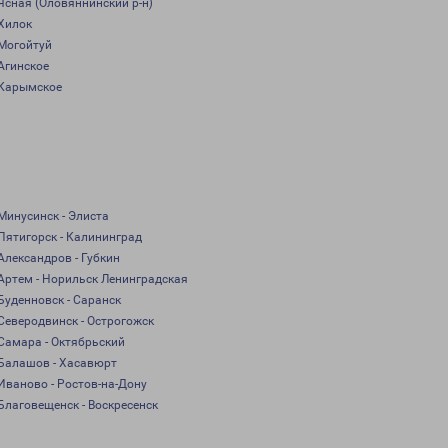
Ясная (Оловяннинский р-н)
Хилок
Могойтуй
Агинское
Карымское
Минусинск - Элиста
Пятигорск - Калининград
Александров - Губкин
Артем - Норильск Ленинградская
Буденновск - Саранск
Северодвинск - Острогожск
Самара - Октябрьский
Балашов - Хасавюрт
Иваново - Ростов-на-Дону
Благовещенск - Воскресенск