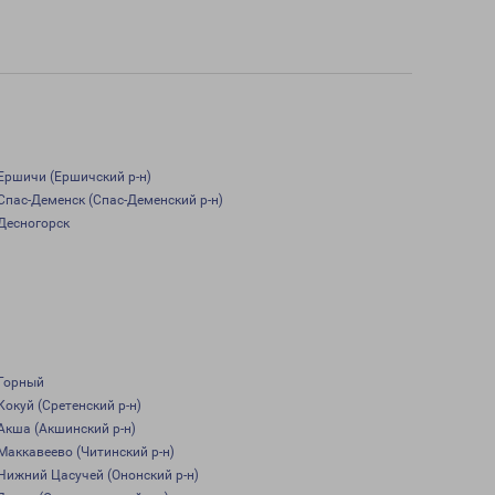
Ершичи (Ершичский р-н)
Спас-Деменск (Спас-Деменский р-н)
Десногорск
Горный
Кокуй (Сретенский р-н)
Акша (Акшинский р-н)
Маккавеево (Читинский р-н)
Нижний Цасучей (Ононский р-н)