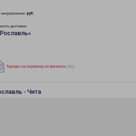
у направлению:
руб
.
мость доставки.
«Рославль»
(xls)
Тарифы на перевозку из филиала
ославль - Чита