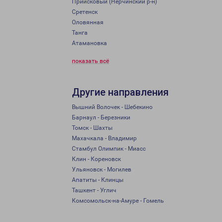
Приисковый (Нерчинский р-н)
Сретенск
Оловянная
Танга
Атамановка
показать всё
Другие направления
Вышний Волочек - Шебекино
Барнаул - Березники
Томск - Шахты
Махачкала - Владимир
Стамбул Олимпик - Миасс
Клин - Кореновск
Ульяновск - Могилев
Апатиты - Клинцы
Ташкент - Углич
Комсомольск-на-Амуре - Гомель