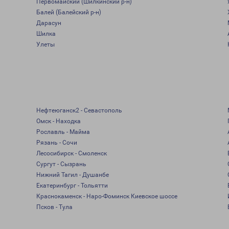
Первомайский (Шилкинский р-н)
Балей (Балейский р-н)
Дарасун
Шилка
Улеты
Нефтеюганск2 - Севастополь
Омск - Находка
Рославль - Майма
Рязань - Сочи
Лесосибирск - Смоленск
Сургут - Сызрань
Нижний Тагил - Душанбе
Екатеринбург - Тольятти
Краснокаменск - Наро-Фоминск Киевское шоссе
Псков - Тула