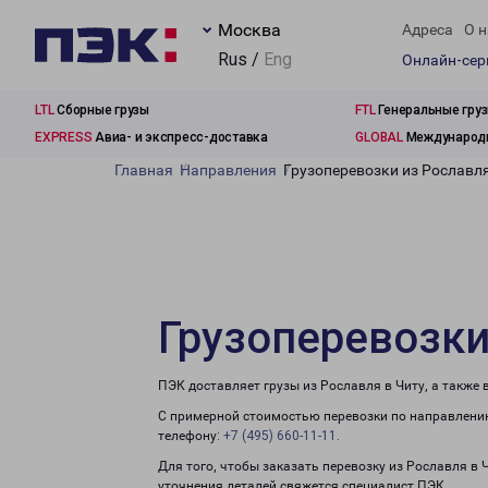
Москва
Адреса
О н
Rus /
Eng
Онлайн-се
LTL
Сборные грузы
FTL
Генеральные гру
EXPRESS
Авиа- и экспресс-доставка
GLOBAL
Международн
Главная
Направления
Грузоперевозки из Рославля
Грузоперевозки
ПЭК доставляет грузы из Рославля в Читу, а также
С примерной стоимостью перевозки по направлению
телефону:
+7 (495) 660-11-11
.
Для того, чтобы заказать перевозку из Рославля в 
уточнения деталей свяжется специалист ПЭК.