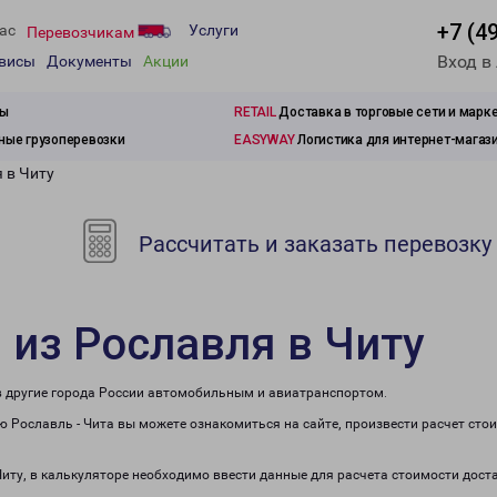
+7 (4
ас
Услуги
Перевозчикам
Вход в
рвисы
Документы
Акции
зы
RETAIL
Доставка в торговые сети и марк
ые грузоперевозки
EASYWAY
Логистика для интернет-магаз
 в Читу
Рассчитать и заказать перевозку
 из Рославля в Читу
 в другие города России автомобильным и авиатранспортом.
 Рославль - Чита вы можете ознакомиться на сайте, произвести расчет ст
Читу, в калькуляторе необходимо ввести данные для расчета стоимости дост