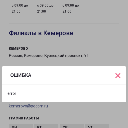
с 09:00 до
с 09:00 до
с 09:00 до
21:00
21:00
21:00
Филиалы в Кемерове
КЕМЕРОВО
Россия, Кемерово, Кузнецкий проспект, 91
на карте
×
ОШИБКА
ТЕЛЕФОН
8(3842) 457-484
error
EMAIL
kemerovo@pecom.ru
ГРАФИК РАБОТЫ