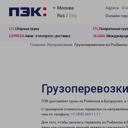
Москва
Адреса
О н
Rus /
Eng
Онлайн-се
LTL
Сборные грузы
FTL
Генеральные гру
EXPRESS
Авиа- и экспресс-доставка
GLOBAL
Международн
Главная
Направления
Грузоперевозки из Рыбинск
Грузоперевозки
ПЭК доставляет грузы из Рыбинска в Бугуруслан, а
С примерной стоимостью перевозки по направлению
нам по телефону:
+7 (495) 660-11-11
.
Для того, чтобы заказать перевозку из Рыбинска в 
вами для уточнения деталей свяжется специалист 