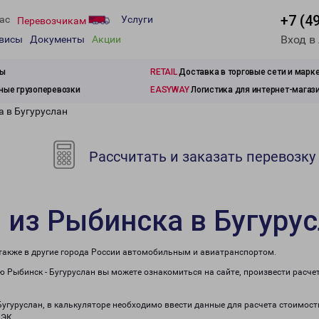
+7 (4
ас
Услуги
Перевозчикам
Вход в
рвисы
Документы
Акции
зы
RETAIL
Доставка в торговые сети и марк
ые грузоперевозки
EASYWAY
Логистика для интернет-магаз
а в Бугуруслан
Рассчитать и заказать перевозку
 из Рыбинска в Бугуру
 также в другие города России автомобильным и авиатранспортом.
 Рыбинск - Бугуруслан вы можете ознакомиться на сайте, произвести расч
Бугуруслан, в калькуляторе необходимо ввести данные для расчета стоимост
ПЭК.