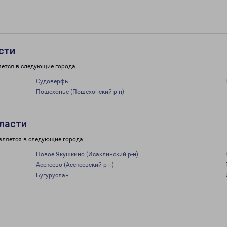
сти
яется в следующие города:
Судоверфь
Пошехонье (Пошехонский р-н)
бласти
вляется в следующие города:
Новое Якушкино (Исаклинский р-н)
Асекеево (Асекеевский р-н)
Бугуруслан