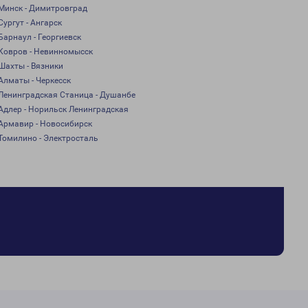
Минск - Димитровград
Сургут - Ангарск
Барнаул - Георгиевск
Ковров - Невинномысск
Шахты - Вязники
Алматы - Черкесск
Ленинградская Станица - Душанбе
Адлер - Норильск Ленинградская
Армавир - Новосибирск
Томилино - Электросталь