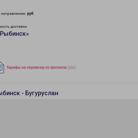
у направлению:
руб
.
мость доставки.
«Рыбинск»
(xls)
Тарифы на перевозку из филиала
ыбинск - Бугуруслан