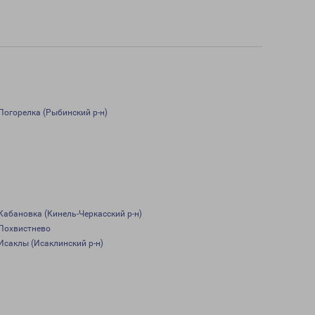
Погорелка (Рыбинский р-н)
Кабановка (Кинель-Черкасский р-н)
Похвистнево
Исаклы (Исаклинский р-н)