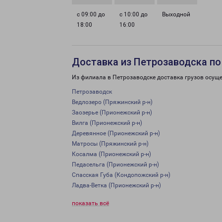
с 09:00 до
с 10:00 до
Выходной
18:00
16:00
Доставка из Петрозаводска по
Из филиала в Петрозаводске доставка грузов осуще
Петрозаводск
Ведлозеро (Пряжинский р-н)
Заозерье (Прионежский р-н)
Вилга (Прионежский р-н)
Деревянное (Прионежский р-н)
Матросы (Пряжинский р-н)
Косалма (Прионежский р-н)
Педасельга (Прионежский р-н)
Спасская Губа (Кондопожский р-н)
Ладва-Ветка (Прионежский р-н)
показать всё