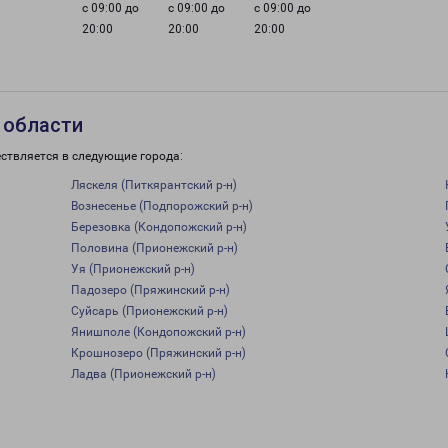
с 09:00 до
с 09:00 до
с 09:00 до
20:00
20:00
20:00
 области
ствляется в следующие города:
Ляскеля (Питкярантский р-н)
Вознесенье (Подпорожский р-н)
Березовка (Кондопожский р-н)
Половина (Прионежский р-н)
Уя (Прионежский р-н)
Падозеро (Пряжинский р-н)
Суйсарь (Прионежский р-н)
Янишполе (Кондопожский р-н)
Крошнозеро (Пряжинский р-н)
Ладва (Прионежский р-н)