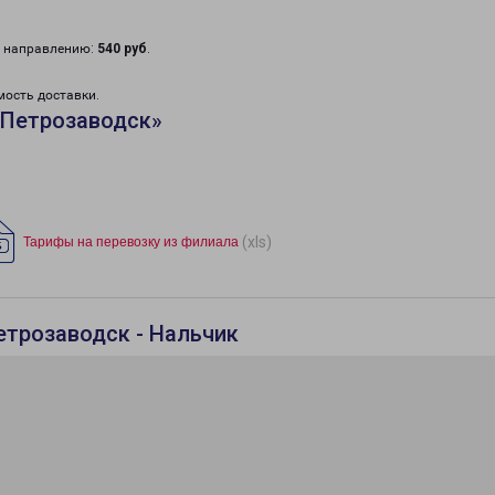
у направлению:
540 руб
.
мость доставки.
«Петрозаводск»
(xls)
Тарифы на перевозку из филиала
етрозаводск - Нальчик