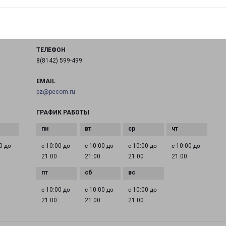
город Петрозаводск, улица Анохина, 41
на карте
ТЕЛЕФОН
8(8142) 599-499
EMAIL
pz@pecom.ru
ГРАФИК РАБОТЫ
0 до
с 10:00 до
с 10:00 до
с 10:00 до
с 10:00 до
21:00
21:00
21:00
21:00
с 10:00 до
с 10:00 до
с 10:00 до
21:00
21:00
21:00