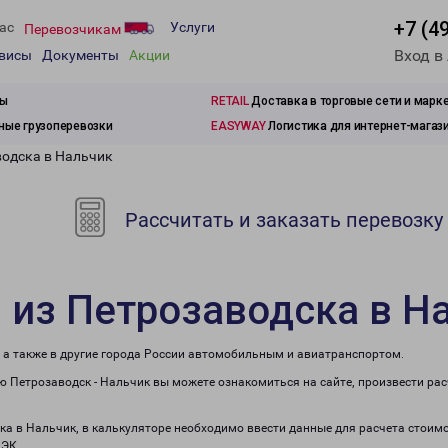
+7 (4
ас
Услуги
Перевозчикам
Вход в
рвисы
Документы
Акции
зы
RETAIL
Доставка в торговые сети и марк
ые грузоперевозки
EASYWAY
Логистика для интернет-магаз
водска в Нальчик
Рассчитать и заказать перевозку
 из Петрозаводска в Н
 а также в другие города России автомобильным и авиатранспортом.
 Петрозаводск - Нальчик вы можете ознакомиться на сайте, произвести ра
ска в Нальчик, в калькуляторе необходимо ввести данные для расчета стоимо
ПЭК.