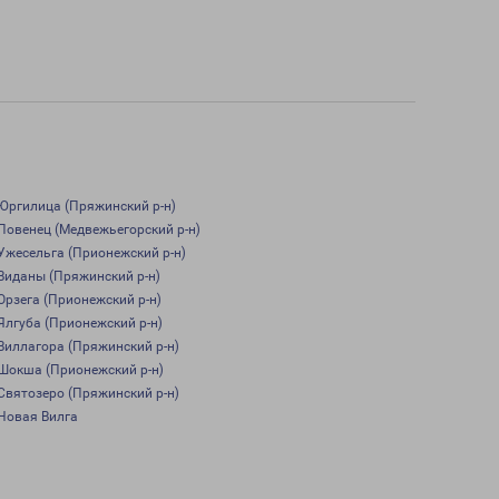
Юргилица (Пряжинский р-н)
Повенец (Медвежьегорский р-н)
Ужесельга (Прионежский р-н)
Виданы (Пряжинский р-н)
Орзега (Прионежский р-н)
Ялгуба (Прионежский р-н)
Виллагора (Пряжинский р-н)
Шокша (Прионежский р-н)
Святозеро (Пряжинский р-н)
Новая Вилга