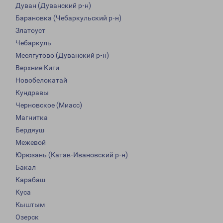
Дуван (Дуванский р-н)
Барановка (Чебаркульский р-н)
Златоуст
Чебаркуль
Месягутово (Дуванский р-н)
Верхние Киги
Новобелокатай
Кундравы
Черновское (Миасс)
Магнитка
Бердяуш
Межевой
Юрюзань (Катав-Ивановский р-н)
Бакал
Карабаш
Куса
Кыштым
Озерск