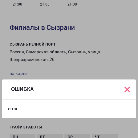
21:00
21:00
21:00
Филиалы в Сызрани
СЫЗРАНЬ РЕЧНОЙ ПОРТ
Россия, Самарская область, Сызрань, улица
Шеврохромовская, 26
на карте
×
ТЕЛЕФОН
ОШИБКА
+7 (8469) 226-462 8(927) 694-6462
EMAIL
error
Syzran-fr@pecom.ru
ГРАФИК РАБОТЫ