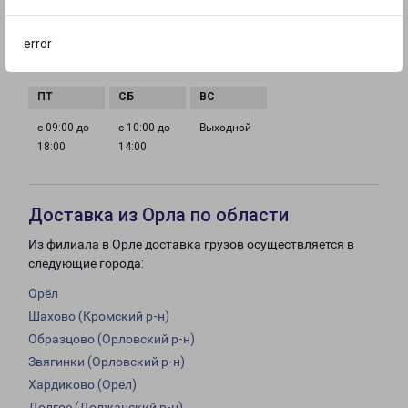
error
с 09:00 до
с 09:00 до
с 09:00 до
с 09:00 до
18:00
18:00
18:00
18:00
с 09:00 до
с 10:00 до
Выходной
18:00
14:00
Доставка из Орла по области
Из филиала в Орле доставка грузов осуществляется в
следующие города:
Орёл
Шахово (Кромский р-н)
Образцово (Орловский р-н)
Звягинки (Орловский р-н)
Хардиково (Орел)
Долгое (Должанский р-н)