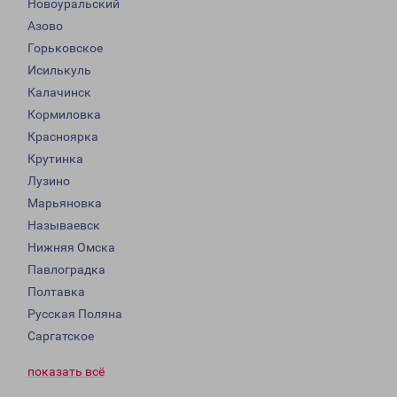
Новоуральский
Азово
Горьковское
Исилькуль
Калачинск
Кормиловка
Красноярка
Крутинка
Лузино
Марьяновка
Называевск
Нижняя Омска
Павлоградка
Полтавка
Русская Поляна
Саргатское
показать всё