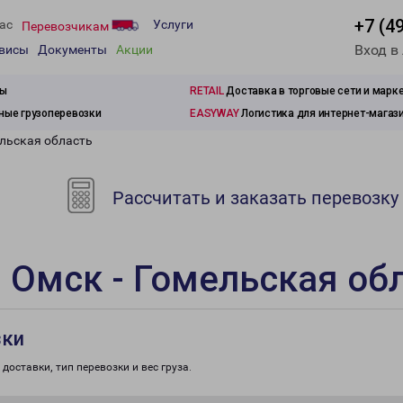
+7 (4
ас
Услуги
Перевозчикам
Вход в
рвисы
Документы
Акции
зы
RETAIL
Доставка в торговые сети и марк
ые грузоперевозки
EASYWAY
Логистика для интернет-магаз
ельская область
Рассчитать и заказать перевозку
 Омск - Гомельская об
зки
доставки, тип перевозки и вес груза.