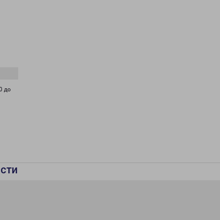
0 до
сти