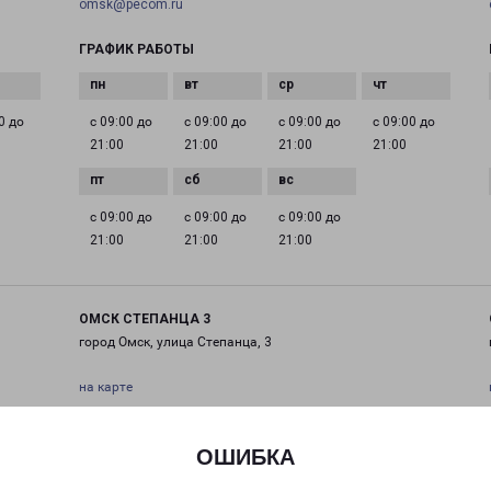
omsk@pecom.ru
ГРАФИК РАБОТЫ
0 до
с 09:00 до
с 09:00 до
с 09:00 до
с 09:00 до
21:00
21:00
21:00
21:00
с 09:00 до
с 09:00 до
с 09:00 до
21:00
21:00
21:00
ОМСК СТЕПАНЦА 3
город Омск, улица Степанца, 3
на карте
ТЕЛЕФОН
ОШИБКА
+7(3812) 292-822