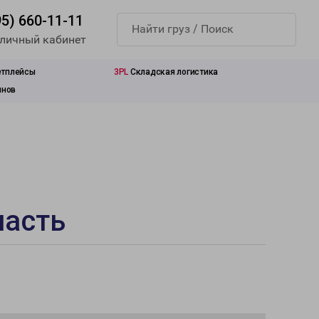
95) 660-11-11
 личный кабинет
етплейсы
3PL
Складская логистика
инов
ласть