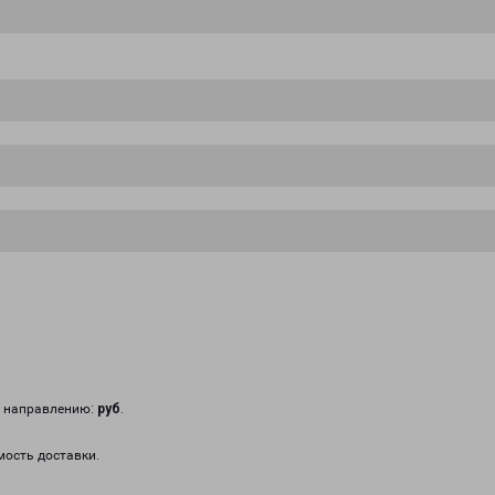
у направлению:
руб
.
мость доставки.