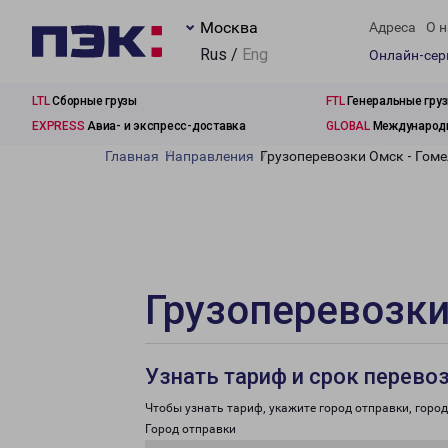
Москва
Адреса
О н
Rus /
Eng
Онлайн-се
LTL
Сборные грузы
FTL
Генеральные гру
EXPRESS
Авиа- и экспресс-доставка
GLOBAL
Международн
Главная
Направления
Грузоперевозки Омск - Гом
Грузоперевозки
Узнать тариф и срок перево
Чтобы узнать тариф, укажите город отправки, город 
Город отправки