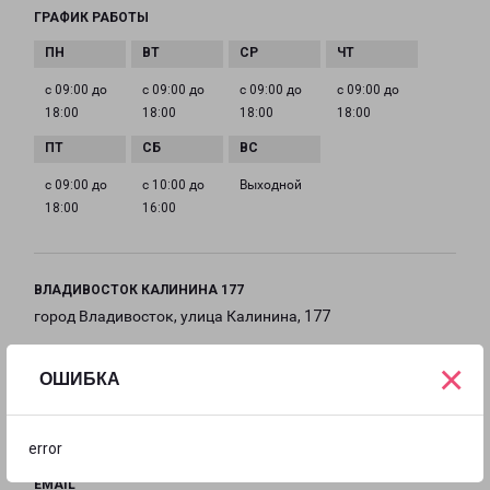
ГРАФИК РАБОТЫ
с 09:00 до
с 09:00 до
с 09:00 до
с 09:00 до
18:00
18:00
18:00
18:00
с 09:00 до
с 10:00 до
Выходной
18:00
16:00
ВЛАДИВОСТОК КАЛИНИНА 177
город Владивосток, улица Калинина, 177
×
на карте
ОШИБКА
ТЕЛЕФОН
8(423) 279-05-47
error
EMAIL