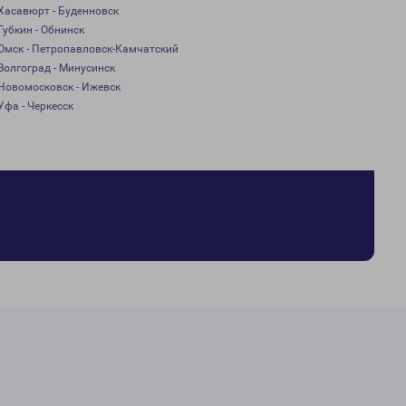
Хасавюрт - Буденновск
Губкин - Обнинск
Омск - Петропавловск-Камчатский
Волгоград - Минусинск
Новомосковск - Ижевск
Уфа - Черкесск