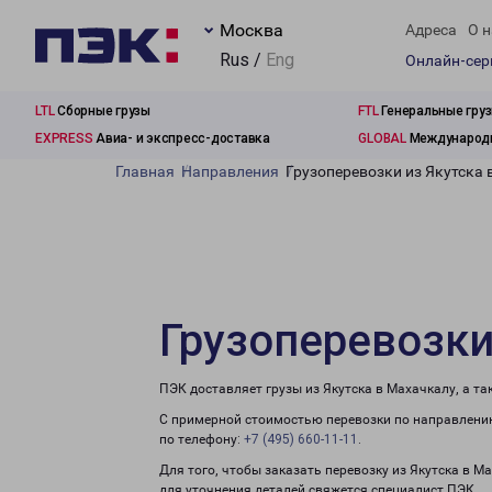
Москва
Адреса
О н
Rus /
Eng
Онлайн-се
LTL
Сборные грузы
FTL
Генеральные гру
EXPRESS
Авиа- и экспресс-доставка
GLOBAL
Международн
Главная
Направления
Грузоперевозки из Якутска
Грузоперевозки
ПЭК доставляет грузы из Якутска в Махачкалу, а т
С примерной стоимостью перевозки по направлению
по телефону:
+7 (495) 660-11-11
.
Для того, чтобы заказать перевозку из Якутска в М
для уточнения деталей свяжется специалист ПЭК.