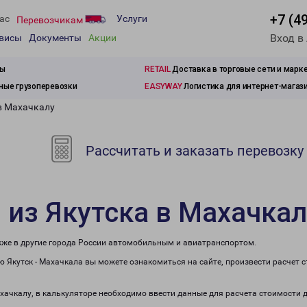
+7 (4
ас
Услуги
Перевозчикам
Вход в
рвисы
Документы
Акции
зы
RETAIL
Доставка в торговые сети и марк
ые грузоперевозки
EASYWAY
Логистика для интернет-магаз
 в Махачкалу
Рассчитать и заказать перевозку
 из Якутска в Махачкал
акже в другие города России автомобильным и авиатранспортом.
 Якутск - Махачкала вы можете ознакомиться на сайте, произвести расчет
ахачкалу, в калькуляторе необходимо ввести данные для расчета стоимости 