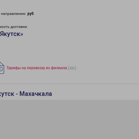
у направлению:
руб
.
мость доставки.
Якутск»
(xls)
Тарифы на перевозку из филиала
кутск - Махачкала