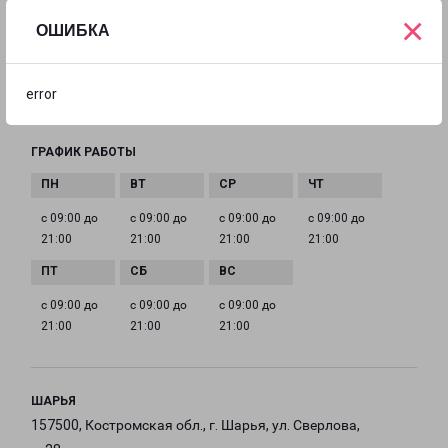
×
ТЕЛЕФОН
ОШИБКА
+7 (4942) 496-811
EMAIL
error
kostroma@pecom.ru
ГРАФИК РАБОТЫ
с 09:00 до
с 09:00 до
с 09:00 до
с 09:00 до
21:00
21:00
21:00
21:00
с 09:00 до
с 09:00 до
с 09:00 до
21:00
21:00
21:00
ШАРЬЯ
157500, Костромская обл., г. Шарья, ул. Сверлова,