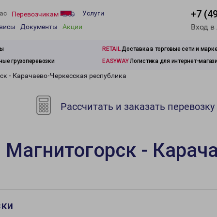
+7 (4
ас
Услуги
Перевозчикам
Вход в
рвисы
Документы
Акции
зы
RETAIL
Доставка в торговые сети и марк
ые грузоперевозки
EASYWAY
Логистика для интернет-магаз
ск - Карачаево-Черкесская республика
Рассчитать и заказать перевозку
 Магнитогорск - Карач
зки