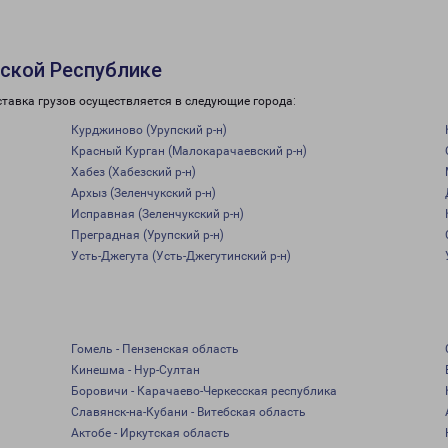
ской Республике
тавка грузов осуществляется в следующие города:
Курджиново (Урупский р-н)
Красный Курган (Малокарачаевский р-н)
Хабез (Хабезский р-н)
Архыз (Зеленчукский р-н)
Исправная (Зеленчукский р-н)
Преградная (Урупский р-н)
Усть-Джегута (Усть-Джегутинский р-н)
Гомель - Пензенская область
Кинешма - Нур-Султан
Боровичи - Карачаево-Черкесская республика
Славянск-на-Кубани - Витебская область
Актобе - Иркутская область