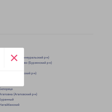
×
Смеловский (Верхнеуральский р-н)
Старосубхангулово (Бурзянский р-н)
Аскарово
Ямансаз (Зилаирский р-н)
Бурибай
Верхнеуральск
Белорецк
Агаповка (Агаповский р-н)
Буранный
Нагайбакский