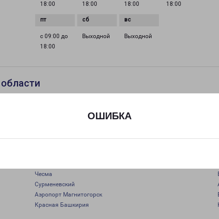
18:00
18:00
18:00
18:00
с 09:00 до
Выходной
Выходной
18:00
 области
ствляется в следующие города:
Красноармейский (Варненский р-н)
ОШИБКА
Юлдыбаево (Зилаирский р-н)
Зилаир
Акъяр
Бреды
Варна
Чесма
Сурменевский
Аэропорт Магнитогорск
Красная Башкирия