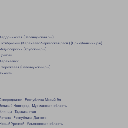
Кардоникская (Зеленчукский р-н)
Октябрьский (Карачаево-Черкесская респ.) (Прикубанский р-н)
Медногорский (Урупский р-н)
Домбай
Карачаевск
Сторожевая (Зеленчукский р-н)
Учкекен
Северодвинск - Республика Марий Эл
Великий Новгород - Мурманская область
Клинцы - Таджикистан
Астана - Республика Дагестан
Новый Уренгой - Ульяновская область