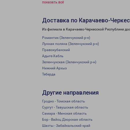
показать всё
Доставка по Карачаево-Черкес
Из филиала в Карачаево-Черкесской Республике дос
Романтик (Зеленчукский р-н)
Лунная поляна (Зеленчукский р-н)
Правокубанский
Адыге-Хабль
Зеленчукская (Зеленчукский р-н)
Нижний Архыз
Теберда
Другие направления
Гродно - Томская область
Сургут - Тавушская область
Самара - Минская область
Бор - Вайоц Дзорская область
Шахты - Забайкальский край