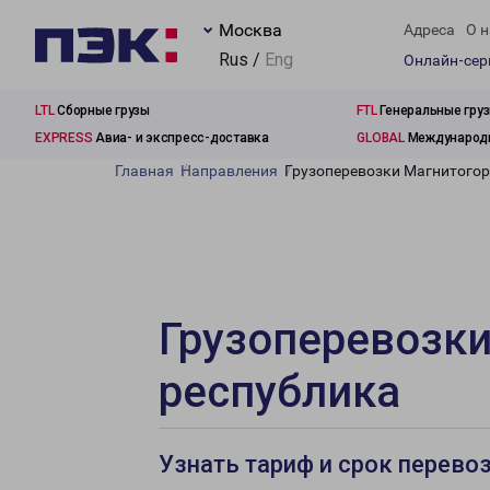
Москва
Адреса
О н
Rus /
Eng
Онлайн-се
LTL
Сборные грузы
FTL
Генеральные гру
EXPRESS
Авиа- и экспресс-доставка
GLOBAL
Международн
Главная
Направления
Грузоперевозки Магнитогор
Грузоперевозки
республика
Узнать тариф и срок перево