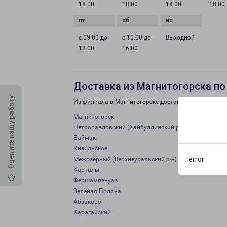
18:00
18:00
18:00
18:00
с 09:00 до
с 10:00 до
Выходной
18:00
16:00
Доставка из Магнитогорска по
Оцените нашу работу
Из филиала в Магнитогорске доставка грузов осуще
Магнитогорск
Петропавловский (Хайбуллинский р-н)
Баймак
Кизильское
error
Межозёрный (Верхнеуральский р-н)
Карталы
Фершампенуаз
Зеленая Поляна
Абзаково
Карагайский