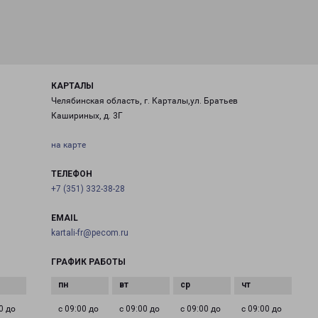
КАРТАЛЫ
Челябинская область, г. Карталы,ул. Братьев
Кашириных, д. 3Г
на карте
ТЕЛЕФОН
+7 (351) 332-38-28
EMAIL
kartali-fr@pecom.ru
ГРАФИК РАБОТЫ
0 до
с 09:00 до
с 09:00 до
с 09:00 до
с 09:00 до