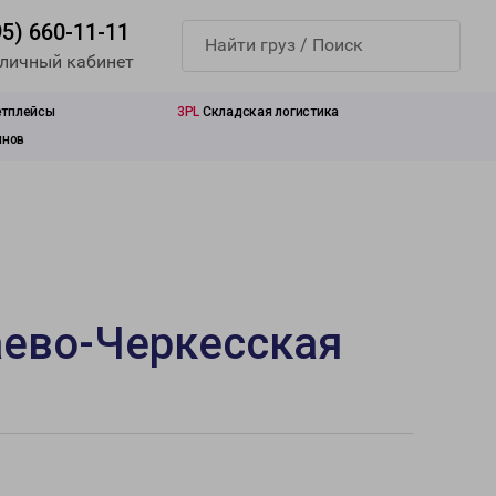
95) 660-11-11
 личный кабинет
етплейсы
3PL
Складская логистика
инов
аево-Черкесская