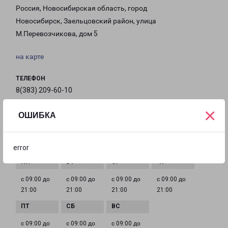
Россия, Новосибирская область, город
Новосибирск, Заельцовский район, улица
М.Перевозчикова, дом 5
на карте
ТЕЛЕФОН
8(383) 209-60-10
×
EMAIL
ОШИБКА
nsk@pecom.ru
ГРАФИК РАБОТЫ
error
с 09:00 до
с 09:00 до
с 09:00 до
с 09:00 до
21:00
21:00
21:00
21:00
с 09:00 до
с 09:00 до
с 09:00 до