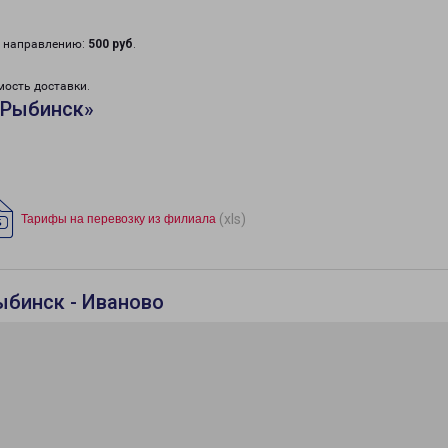
у направлению:
500 руб
.
мость доставки.
«Рыбинск»
(xls)
Тарифы на перевозку из филиала
ыбинск - Иваново