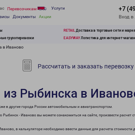
+7 (4
ас
Услуги
Перевозчикам
Вход в
рвисы
Документы
Акции
зы
RETAIL
Доставка в торговые сети и марк
ые грузоперевозки
EASYWAY
Логистика для интернет-магаз
а в Иваново
Рассчитать и заказать перевозку
 из Рыбинска в Иванов
акже в другие города России автомобильным и авиатранспортом.
 Рыбинск - Иваново вы можете ознакомиться на сайте, произвести расчет 
 Иваново, в калькуляторе необходимо ввести данные для расчета стоимости 