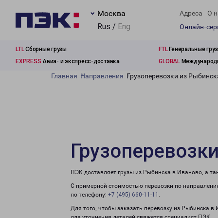
Москва
Адреса
О н
Rus /
Eng
Онлайн-се
LTL
Сборные грузы
FTL
Генеральные гру
EXPRESS
Авиа- и экспресс-доставка
GLOBAL
Международн
Главная
Направления
Грузоперевозки из Рыбинск
Грузоперевозки
ПЭК доставляет грузы из Рыбинска в Иваново, а т
С примерной стоимостью перевозки по направлению
по телефону:
+7 (495) 660-11-11
.
Для того, чтобы заказать перевозку из Рыбинска в
для уточнения деталей свяжется специалист ПЭК.