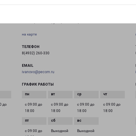
ИВАНОВО СЕВЕР
Россия, Иваново, улица Попова, 5А
на карте
ТЕЛЕФОН
8(4932) 260-330
EMAIL
ivanovo@pecom.ru
ГРАФИК РАБОТЫ
0 до
с 09:00 до
с 09:00 до
с 09:00 до
с 09:00 до
18:00
18:00
18:00
18:00
с 09:00 до
Выходной
Выходной