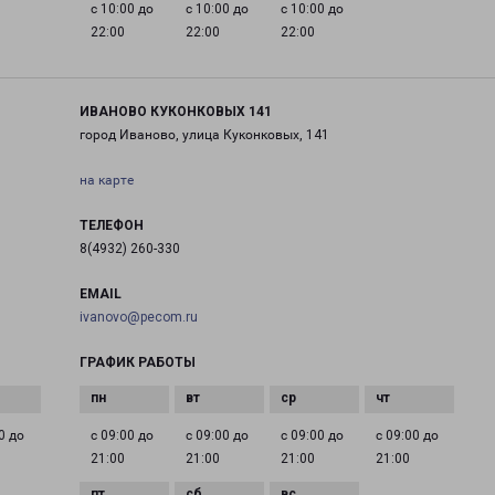
с 10:00 до
с 10:00 до
с 10:00 до
22:00
22:00
22:00
ИВАНОВО КУКОНКОВЫХ 141
город Иваново, улица Куконковых, 141
на карте
ТЕЛЕФОН
8(4932) 260-330
EMAIL
ivanovo@pecom.ru
ГРАФИК РАБОТЫ
0 до
с 09:00 до
с 09:00 до
с 09:00 до
с 09:00 до
21:00
21:00
21:00
21:00