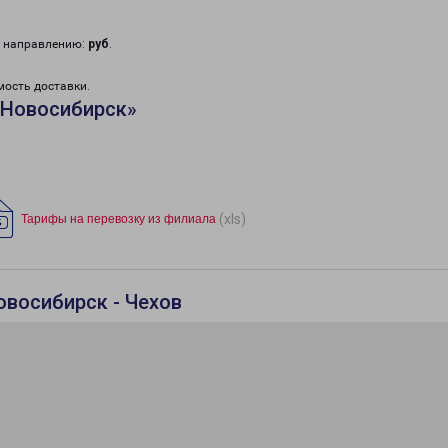
у направлению:
руб
.
мость доставки.
«Новосибирск»
(xls)
Тарифы на перевозку из филиала
овосибирск - Чехов