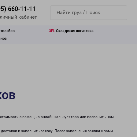
95) 660-11-11
 личный кабинет
етплейсы
3PL
Складская логистика
инов
хов
т стоимости с помощью онлайн-калькулятора или позвонить нам
 доставки и заполнить заявку. После заполнения заявки с вами