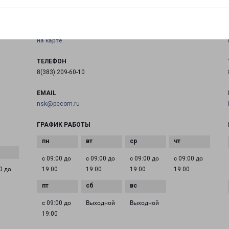
НОВОСИБИРСК КИРОВСКИЙ
630088, Россия, г. Новосибирск, Северный проезд, 41/2
на карте
ТЕЛЕФОН
8(383) 209-60-10
EMAIL
nsk@pecom.ru
ГРАФИК РАБОТЫ
с 09:00 до
с 09:00 до
с 09:00 до
с 09:00 до
0 до
19:00
19:00
19:00
19:00
с 09:00 до
Выходной
Выходной
19:00