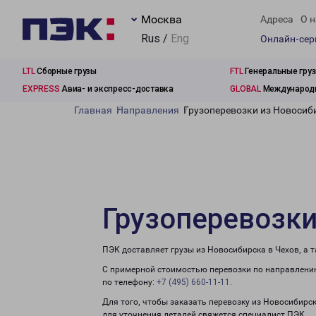
Москва
Адреса
О н
Rus /
Eng
Онлайн-се
LTL
Сборные грузы
FTL
Генеральные гру
EXPRESS
Авиа- и экспресс-доставка
GLOBAL
Международн
Главная
Направления
Грузоперевозки из Новосиб
Грузоперевозки
ПЭК доставляет грузы из Новосибирска в Чехов, а 
С примерной стоимостью перевозки по направлению
по телефону:
+7 (495) 660-11-11
.
Для того, чтобы заказать перевозку из Новосибирс
для уточнения деталей свяжется специалист ПЭК.