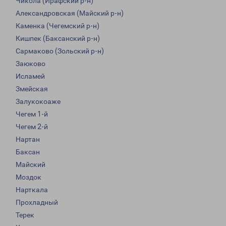
Чикола (Ирафский р-н)
Александровская (Майский р-н)
Каменка (Чегемский р-н)
Кишпек (Баксанский р-н)
Сармаково (Зольский р-н)
Заюково
Исламей
Змейская
Залукокоаже
Чегем 1-й
Чегем 2-й
Нартан
Баксан
Майский
Моздок
Нарткала
Прохладный
Терек