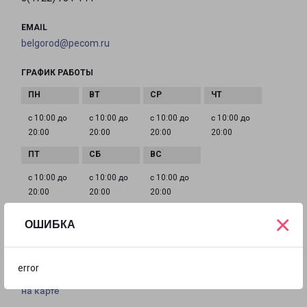
EMAIL
belgorod@pecom.ru
ГРАФИК РАБОТЫ
с 10:00 до
с 10:00 до
с 10:00 до
с 10:00 до
20:00
20:00
20:00
20:00
с 10:00 до
с 10:00 до
с 10:00 до
20:00
20:00
20:00
×
ОШИБКА
БЕЛГОРОД НАРОДНЫЙ БУЛЬВАР 43
город Белгород, бульвар Народный, 43
error
на карте