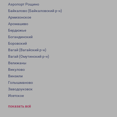
Аэропорт Рощино
Байкалово (Байкаловский р-н)
Армизонское
Аромашево
Бердюжье
Богандинский
Боровский
Вагай (Вагайский р-н)
Вагай (Омутинский р-н)
Велижаны
Викулово
Винзили
Голышманово
Заводоуковск
Исетское
показать всё